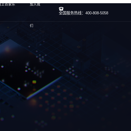
网上百家乐
加入我
全国服务热线：400-808-5058
们