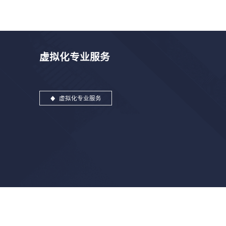
虚拟化专业服务
虚拟化专业服务