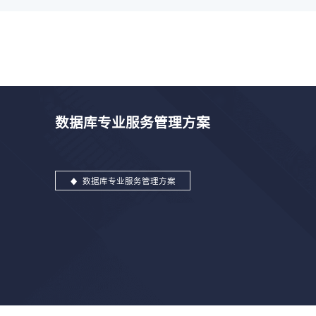
数据库专业服务管理方案
数据库专业服务管理方案