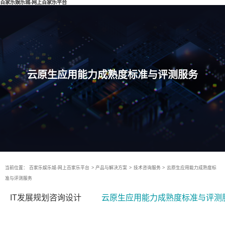
百家乐娱乐城-网上百家乐平台
云原生应用能力成熟度标准与评测服务
当前位置：
百家乐娱乐城-网上百家乐平台
>
产品与解决方案
>
技术咨询服务
>
云原生应用能力成熟度标
准与评测服务
IT发展规划咨询设计
云原生应用能力成熟度标准与评测