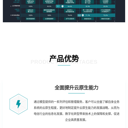
产品优势
PRODUCT ADVANTAGES
全面提升云原生能力
通过模型提供的一系列评估和管理服务，客户可以全面了解自身业务
系统的云原生程度，更好地制定提升云原生能力的发展战略，从而为
电信行业的信息化发展、数字化转型带来技术上的保障和支撑，促进
企业高质量发展。