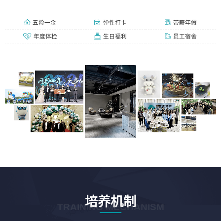
五险一金
弹性打卡
带薪年假
年度体检
生日福利
员工宿舍
培养机制
TRAINING MECHANISM