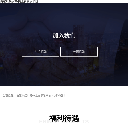
百家乐娱乐城-网上百家乐平台
加入我们
社会招聘
校园招聘
当前位置：
百家乐娱乐城-网上百家乐平台
>
加入我们
福利待遇
FRINGE BENEFITS