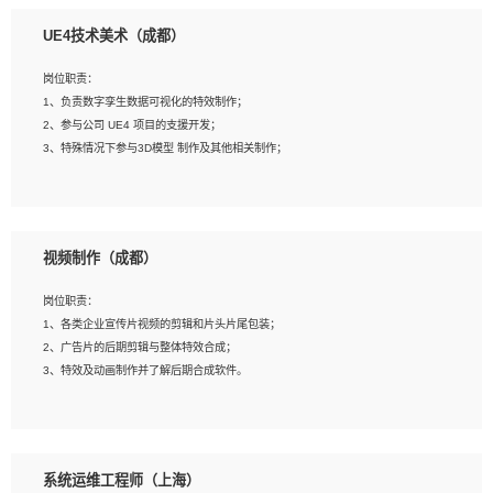
1、全日制本科相关专业，具有相关开发经验?年以上；
UE4技术美术（成都）
2、熟练掌握 Unity3D 程序开发，精通 C# 语言开发；
3、具有大量插件的使用调试经历，开发测试过 UWP 端程序者优先；
岗位职责：
4、有良好的沟通能力和团队合作意识；
1、负责数字孪生数据可视化的特效制作；
5、开发过 HoloLens 程序者优先。
2、参与公司 UE4 项目的支援开发；
3、特殊情况下参与3D模型 制作及其他相关制作；
岗位要求：
1、全日制本科以上学历，美术、动画相关专业毕业，具有相关效果制作经验2年以
视频制作（成都）
上；
2、熟练掌握 Particle 或 Niagara 制作特效模块；
岗位职责：
3、想象力丰富, 有一定的艺术审美深度；
1、各类企业宣传片视频的剪辑和片头片尾包装；
4、有良好的场景特效搭建功底；
2、广告片的后期剪辑与整体特效合成；
5、熟悉 3Ds Max 或者 Maya；
3、特效及动画制作并了解后期合成软件。
6、有良好的沟通能力和团队合作意识；
7、参与过建筑结构表现相关项目者优先
岗位要求：
1、热爱影视，责任心强，有强烈的兴趣和后期制作的主观能动性；
系统运维工程师（上海）
2、熟练使用After Effect、Photo Shop、熟练掌握视频剪辑和特效包装软件；