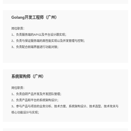
8、具有HCIE/H3CIE/VMware/阿里云等云计算方向认证者优先；
岗位要求：
1、本科以上相关专业毕业，拥有三年以上相关数据工作经验经验。
Golang开发工程师（广州）
2、熟悉PostgreSQL、redis、MongoDB、ElasticSearch等开源数据库运维管理，
拥有开发经验优先。
岗位职责：
3、熟悉Oracle、MySQL、SQLServer中一种或多种优先。
1、负责服务端的API以及平台设计跟实现；
4、熟悉Hadoop、HBASE、Spark等大数据平台优先。
2、负责与保证服务端的高性能实现以及并发管理与控制；
5、熟悉linux或任意一种unix操作系统，如有较强操作系统侧工作经验者优先。
3、负责配合前端界面进行功能对接；
6、具备丰富的项目实施经验，较强的自我学习能力。
7、责任心强，为人友好，沟通能力强，具有良好的团队意识。
岗位要求：
1、本科及以上学历，计算机相关专业；
系统架构师（广州）
2、1年以上Golang开发工作经验，能独立完成相应项目开发；
3、基础扎实、熟悉数据结构与算法，熟悉多线程、多进程、IO复用等并发编程思维
岗位职责：
与实现，熟悉常用开源框架及设计模式；
1、负责自研产品开发及开发团队管理；
4、熟悉Golang、连接池、消息队列等组件使用、熟悉后端开发、测试、调试流程
2、负责产品和平台的系统架构设计；
跟工具使用；
3、参与产品与项目的业务分析、技术方案、系统架构设计、技术选型、技术攻关与
5、对技术有激情，喜欢钻研，能快速接受和掌握新技术，学习能力和工作责任心
核心功能设计与实现；
强，良好的沟通表达能力和团队协作能力。
4、根据业务及技术发展，做前瞻性的技术分析、研究及应用；
5、根据业务架构设计与业务需求，上接业务设计下接系统设计，编写系统概要设
计，指导技术骨干进行系统详细设计。