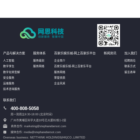
产品与解决方案
服务体系
百家乐娱乐城-网上百家乐平台
新闻资讯
加入我们
人工智能
服务级别
企业简介
招聘岗位
数字孪生
服务网络
百家乐娱乐城-网上百家乐平台
联系方式
数字化转型解
服务网络
留言表单
安全服务
荣誉资质
运维服务
企业风采
技术咨询服务
联系我们
400-808-5058
周一到周五9:30-18:00 (北京时间）
广州市黄埔区科学大道18号芯大厦B2栋1-2层
商务合作: marketing@stephanebersot.com
媒体合作: media@stephanebersot.com
Overseas business: NETTHINK HOLDINGS(HK)CO.,LIMITED