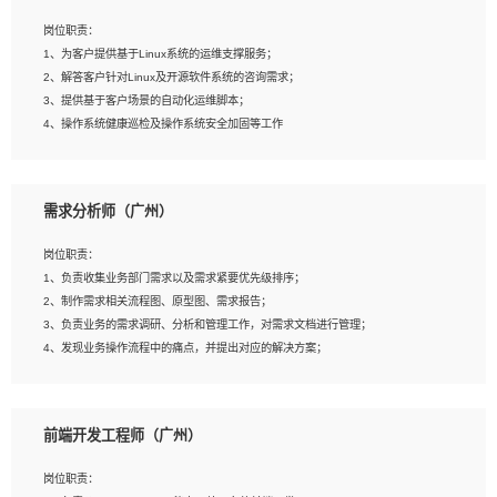
3、能对影片后期进行整体调色控制，具备一定审美感；
岗位职责：
4、在剪辑上会思考，有一定编导思维；
1、为客户提供基于Linux系统的运维支撑服务；
5、踏实， 勤奋，愿意在工作中不断学习，提高自我；
2、解答客户针对Linux及开源软件系统的咨询需求；
6、能与同事友好相处。
3、提供基于客户场景的自动化运维脚本；
4、操作系统健康巡检及操作系统安全加固等工作
岗位要求：
需求分析师（广州）
1、全日制本科计算机相关专业毕业，3年以上相关工作经验；
2、精通linux操作系统的运行维护，具有故障处理的能力
岗位职责：
3、熟练使用脚本语言，shell/python任一种，熟练使用Ansible
1、负责收集业务部门需求以及需求紧要优先级排序；
4、熟悉linux常见服务、中间件的基本原理、部署以及故障处理，如：Mysql、
2、制作需求相关流程图、原型图、需求报告；
Apache、Nginx、Zabbix、Kafka等
3、负责业务的需求调研、分析和管理工作，对需求文档进行管理；
5、熟悉主流虚拟化技术，如：VMware、KVM
4、发现业务操作流程中的痛点，并提出对应的解决方案；
6、具备网络方面的基础知识，熟悉常见的网络协议，如TCP/IP，转发原理，路由优
5、完成其他上级领导交予的任务和工作。
先级等
7、了解容器技术，熟悉docker或podman
8、有良好的文档编写能力和沟通能力，有RHCE证书优先
前端开发工程师（广州）
岗位要求：
1、本科以上学历，一年以上需求分析相关经验者优先；
岗位职责：
2、熟悉产品及需求规划工具，如:Axure、Xmind、MS Project等；