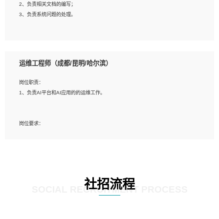
2、负责相关文档的编写；
4、善于沟通，具有良好的团队合作精神和协作能力。
3、负责系统问题的处理。
5、必须有实际的生产环境系统维护经验。
6、有中国移动安全态势系统相关项目经验优先考虑。
岗位要求：
1、精通java编程，熟悉vue和jsp编程；
运维工程师（成都/昆明/哈尔滨）
2、熟悉linux命令；
3、熟练使用springmvc、springcloud、webservice等框架进行开发；
岗位职责：
4、熟练使用oracle、mysql进行开发；
1、负责AI平台和AI应用的的运维工作。
5、熟悉流程开发如使用activiti；
6、计算机相关专业本科以上学历，3年以上开发工作经验。
岗位要求：
1、计算机相关专业，大专以上学历，2年以上开发运维工作经验；
2、必须具备的能力：有丰富的运维开发和K8S运维经验；熟悉K8S、Git、docker
等相关工具使用；熟练掌握Linux环境下的Shell语言 ；工作责任感强、具有良好的
沟通能力、服务意识；
3、掌握Linux环境下的Python编程语言；
社招流程
4、掌握DevOps思想、方法和流程。Jenkins工具使用；
SOCIAL RECRUITMENT PROCESS
5、掌握常见中间件配置与优化，如mysql、nginx等；
6、掌握服务器的维护，熟悉linux系统的常用操作；
7、掌握和第三方系统API接口的维护操作，和安全漏洞扫描的修复工作。