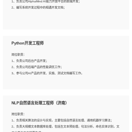
1、负责公司AlphaMind AI能力开放平台的前端开发；
3、具备良好的交流协调能力，有较强的责任感、工作积极主动；
2、编写系统开发过程中的相遇开发文档；
4、有较强的系统需求分析、文档编写能力、沟通能力；
5、具备与多团队合作的经验，良好团队协作精神；
岗位要求：
1、全日制本科及以上学历，计算机相关专业毕业，一年以上前端开发工作经验；
2、熟练掌握HTML、CSS、JavaScript等web相关技术；
Python开发工程师
3、熟悉react/vue/angular任何一种前端框架，熟悉react优先；
4、熟悉webpack配置和git操作；
岗位职责：
5、善于沟通，具有团队意识；
1、负责公司后台产品开发；
2、负责公司后端产品的性能调优工作；
3、参与公司AI产品的开发、实施、测试文档编写工作。
岗位要求:
1、计算机相关专业，本科及以上学历，2年以上后端开发经验，有过运营商项目经
NLP自然语言处理工程师（济南）
验的更佳；
2、熟练python编程语言，熟悉服务端开发流程，熟悉常见的算法和数据结构；
岗位职责：
3、熟悉数据库开发，熟悉Mysql、Oracle、MongoDb数据库应用开发其中一种；
1、负责相关算法的设计与实现，主要包括自然语言处理、通用机器学习算法；
4、熟悉Python Wed框架（Django/Flask...）代码能力优秀，熟悉编码规范和具备
2、负责大规模文本数据库处理，包括生文本预处理，句法分析，命名实体识别，文
良好的文档编写能力）；