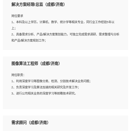
解决方案经理/总监（成都/济南）
岗位要求
岗位要求：
1、本科及以上学历，计算机、数学、统计学等相关专业，同行业工作经验5年以
1、全日制统招本科及以上学历，计算机相关专业毕业，5年以上开发工作经验；
上；
2、具有扎实的java编程功底和良好的编码习惯，有分布式、多线程及高并发系统开
2、具备需求分析、产品/解决方案策划能力，可独立完成需求调研、需求整理与分析
发经验和性能调优经验尤佳；熟悉JVM调优；掌握基础中间件、基础架构方案和云
和产品/解决方案规划工作；
平台、云产品功能特性，熟练使用相关平台的功能和了解其背后实现机制；
3、逻辑缜密，对用户产品/解决方案体验敏感，对数据敏感，有产品/解决方案意
3、精通主流开发框架经验，精通一门主流开发语言；熟悉主流开源框架源码；
识，有主见，以数据为驱动，以结果为导向；
4、具有一定的大中型项目参与经验，有中间件、基础组件和框架的研发经验，具备
4、具有丰富的AI产品/解决方案解决方案经验，能够针对客户的需求，快速响应输出
研发管理流程建设经验；
图像算法工程师（成都/济南）
相关的解决方案，包括视频分析、图像识别、NLP、OCR、机器学习等；
5、熟悉Spring、Mybatis等开源框架和常用apache组件,熟悉Web服务端开发的各
5、具备AI技术背景，掌握TensorFlow、PyTorch、Spark MLlib、SK-Learn等常见
种常用框架和技术Springboot、Shiro、springcloud等；熟悉Linux常用命令和了解
岗位职责：
AI算法框架，对人脸识别、目标检测、图像识别、OCR、NLP等AI算法有深刻理
常用脚本语言，较丰富的线上系统运维经验，复杂问题排查思路清晰。
1、利用深度学习等图像分类、检测、分割技术解决业务问题；
解。具有AI平台级产品/解决方案从业经验者优先。具有大数据技术背景者优先；
2、负责深度学习及算法加速的相关研究及开发工作；
6、具备良好的客户意识与沟通能力，善于学习思考、创新与团队协作，认真负责、
3、进行公司相关业务的深度学习等前瞻技术研究。
执行力与抗压力强。
岗位要求：
1、统招本科以上学历，图形图像、计算机或数学相关专业；
需求顾问（成都/济南）
2、2年以上图像处理开发经验，熟悉python和spark开发；
3、熟练使用TensorFlow、Theano、Keras 及 Caffe 任意一种主流深度学习框架搭