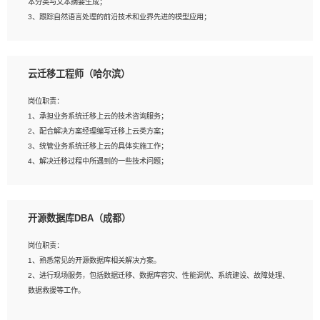
本分类与文本摘要生成；
5、沟通表达能力强，具备团队协作能力。
3、跟踪自然语言处理的前沿技术和业界先进的模型应用；
4、负责问答系统的搭建和知识图谱的建立；
云迁移工程师（哈尔滨）
岗位要求：
1、1年及以上自然语言处理方向研究或工作经验，统招本科及以上学历；
岗位职责：
2、熟悉tensorflow，keras，pytorch等常规深度学习框架，快速根据客户需求实现
1、承担业务系统迁移上云的技术咨询服务；
有效的模型；
2、配合解决方案经理编写迁移上云类方案；
3、熟悉掌握至少一种编程语言，如：Python，Java；
3、统管业务系统迁移上云的具体实施工作；
4、 熟悉NLP相关算法与实现；
4、解决迁移过程中所遇到的一些技术问题；
5、至少有一次及以上问答系统的项目实践，熟悉问答系统全流程开发者优先；
6、有较强的问题分析和处理能力，良好的团队合作意识；
7、 参与过相关竞赛或科研项目者优先。
岗位要求：
开源数据库DBA（成都）
1、专科及以上学历，三年以上工作经验，计算机等相关专业；
2、具备常见业务系统资源评估、部署优化和故障排查的能力；
岗位职责：
3、熟悉常见操作系统、存储、网络、 IO 等相关原理；
1、熟悉常见的开源数据库相关解决方案。
4、具有迁移工具实操经验，具备P2V、V2V迁移能力；
2、进行现场服务，包括数据迁移、数据库容灾、性能调优、系统建设、故障处理、
5、熟练华为、VMware虚拟化、云计算及云存储技术；
数据救援等工作。
6、熟悉主流数据库、应用服务器、中间件部署架构和运维方法；
7、具备资源池迁移、应用及数据迁移、异构数据迁移相关经验；