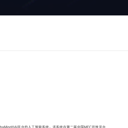
AlphaMind®AI平台的人工智能系统，该系统在第二届中国MEC开放平台