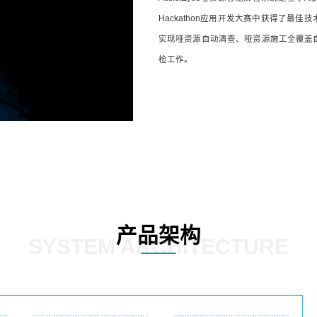
Hackathon应用开发大赛中获得了最
实现哑资源自动清查、哑资源施工全覆盖
检工作。
产品架构
SYSTEM ARCHITECTURE