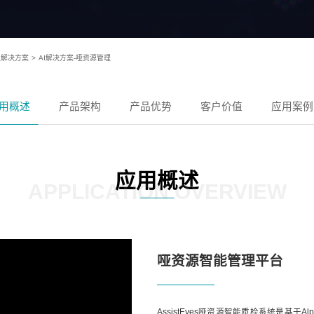
及解决方案
>
AI解决方案-哑资源管理
用概述
产品架构
产品优势
客户价值
应用案例
应用概述
APPLICATION OVERVIEW
哑资源智能管理平台
AssistEyes哑资源智能质检系统是基于