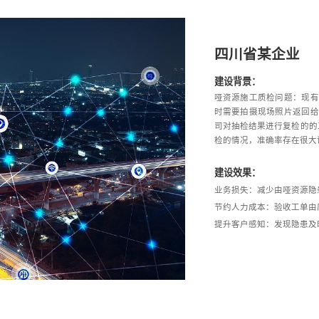
四川省某企业
建设背景：
哑资源施工质检问题：现有
时需要拍摄现场照片返回给
司对抽检结果进行复检的的
检的情况，准确率存在很大
建设效果：
业务损失：减少由哑资源隐
节约人力成本：验收工单由
提升客户感知：发现隐患及