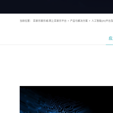
当前位置：
百家乐娱乐城-网上百家乐平台
>
产品与解决方案
>
人工智能(AI)平台
应