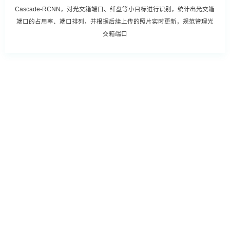
Cascade-RCNN，对光交箱端口、纤盘等小目标进行识别，统计出光交箱
端口的占用率、端口排列，并根据后续上传的照片实时更新，规范管理光
交箱端口
实现哑资源自动盘查