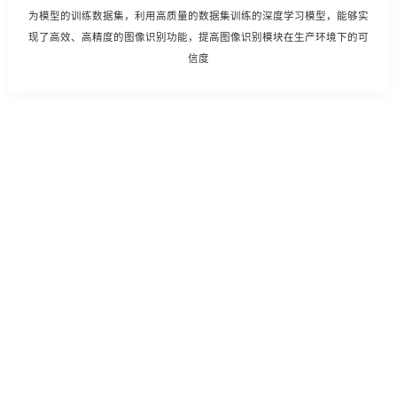
为模型的训练数据集，利用高质量的数据集训练的深度学习模型，能够实
现了高效、高精度的图像识别功能，提高图像识别模块在生产环境下的可
信度
改善工作效率