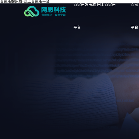
百家乐娱乐城-网上百家乐平台
百家乐娱乐城-网上百家乐
百家
平台
平台