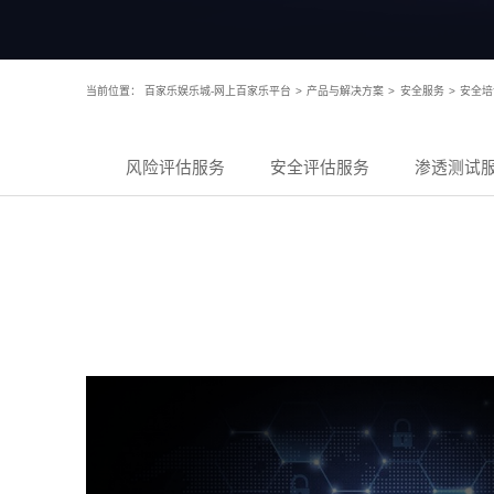
当前位置：
百家乐娱乐城-网上百家乐平台
>
产品与解决方案
>
安全服务
>
安全培
风险评估服务
安全评估服务
渗透测试