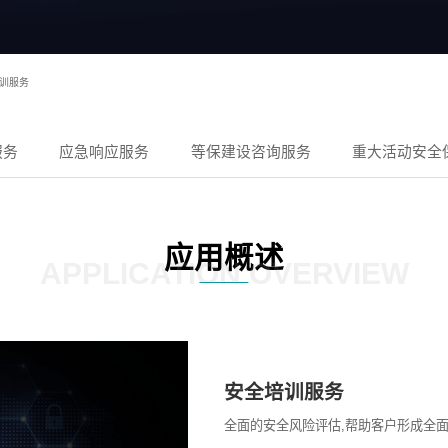
训服务
服务
应急响应服务
等保建设咨询服务
重大活动安全
应用概述
APPLICATION OVERVIEW
安全培训服务
全面的安全风险评估,帮助客户形成全