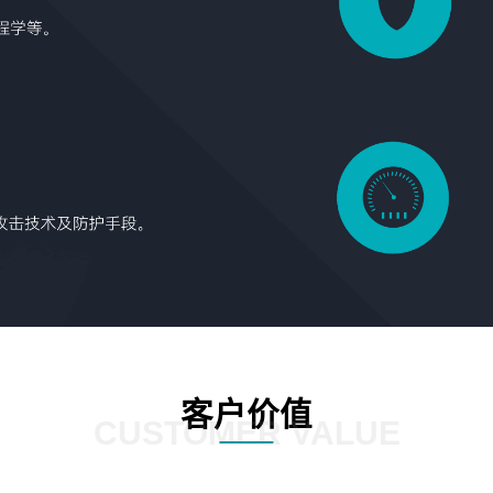
客户价值
CUSTOMER VALUE