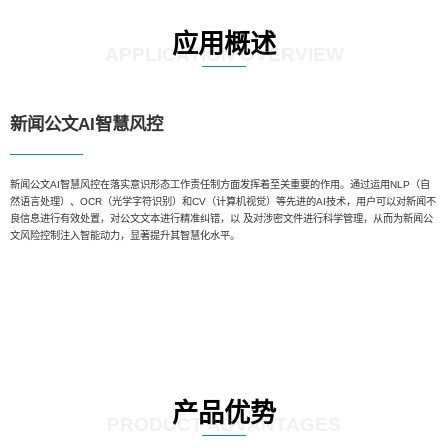
应用概述
APPLICATION OVERVIEW
新闻公文AI智慧风控
新闻公文AI智慧风控在落实意识形态工作责任制方面发挥着至关重要的作用。通过运用NLP（自
然语言处理）、OCR（光学字符识别）和CV（计算机视觉）等先进的AI技术，用户可以对新闻不
良信息进行有效处置，对公文文本进行精准纠错，以 及对涉密文件进行科学管理，从而为新闻公
文风险控制注入智能动力，显著提升其智慧化水平。
产品优势
PRODUCT ADVANTAGES