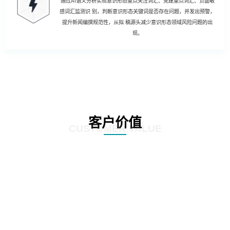
通过AI语义分析实现意识形态重点关注词汇、党建重点词汇、负面敏
感词汇监测识 别，判断意识形态关键词是否存在问题，并发出预警，
提升新闻编撰规范性，从拟 稿源头减少意识形态领域风险问题的出
现。
客户价值
CUSTOMER VALUE
01
强化风险控制：AI智慧风控技术能够通过对新闻公文内容的深度分析和挖掘，
发现潜在的风险点，如敏感信息泄露、政策误读等。通过及时预警和提醒，帮
助客户规避潜在风险，确保新闻公文的准确性和合规性。