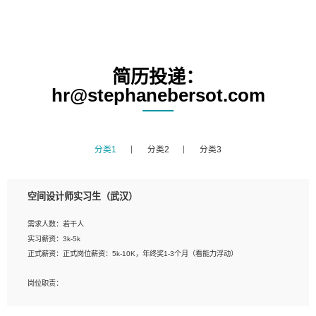
简历投递：
hr@stephanebersot.com
分类1
分类2
分类3
空间设计师实习生（武汉）
需求人数：若干人
实习薪资：3k-5k
正式薪资：正式岗位薪资：5k-10K，年终奖1-3个月（看能力浮动）
岗位职责：
1、 沟通客户需求，分析其实施的可行性，辅助项目经理完成展示策划、设计；
2、 把握设计时间节点，控制设计进度，完成展示设计任务；