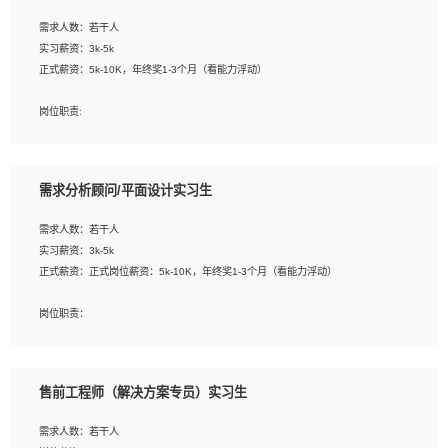
工作要求:
需求人数：若干人
1. 熟悉 Javascript, CSS, HTML, Vue, Git;
实习薪资：3k-5k
2. 熟悉前端常用框架, 能独立完成设计给予的 UI 效果;
正式薪资：5k-10K，年终奖1-3个月（看能力浮动）
3. 有良好的代码习惯, 低级错误出现频率低;
4. 具备优秀的沟通和协调能力，能承受比较大的工作压力;
岗位职责:
5. 自我驱动力强, 能自主学习新知识新技术, 并具有较强的自学能力;
1. 为企业客户提供软件技术服务。包括安装、升级、配置、调优、故障诊断等工
6. 了解前端设计及后端开发, 可快速和同事对接工作;
作；
7. 了解或熟悉 WebGL 及相关框架优先。
2. 在此基础上，并能为客户提供客户化技术支持方案，提升软件使用效率与价值。
需求分析顾问/平面设计实习生
任职要求:
需求人数：若干人
1. 计算机专业相关背景；
实习薪资：3k-5k
2. 自我学习和动手能力强，对操作系统、数据库有一定基础和兴趣；
正式薪资：正式岗位薪资：5k-10K，年终奖1-3个月（看能力浮动）
3.沟通能力强、有基础客户服务意识。
岗位职责：
1、 沟通客户需求，分析其实施的可行性，辅助项目经理完成展示策划、设计；
2、 把握设计时间节点，控制设计进度，完成展示设计任务；
3、配合平面设计师完成项目最终的整体汇报方案；参与项目例会，项目完工总结报
售前工程师（解决方案专员）实习生
告，设计项目文件管理和资料库维护；
4、 创新设计表现形式，优化流程、提高设计工作效率；
需求人数：若干人
5、 设计内容包括但不限于：展厅/博物馆/展馆的规划与空间设计，人机界面设计，