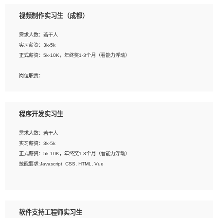
3、配合平面设计师完成项目最终的整体汇报方案；参与项目例会，项目完工总结报
视频制作实习生（成都）
告，设计项目文件管理和资料库维护；
4、 创新设计表现形式，优化流程、提高设计工作效率；
需求人数：若干人
5、 设计内容包括但不限于：展厅/博物馆/展馆的规划与空间设计，人机界面设计，
实习薪资：3k-5k
标志及吉祥物设计，效果图后期处理等。
正式薪资：5k-10K，年终奖1-3个月（看能力浮动）
岗位要求：
岗位职责：
1、艺术设计类相关专业；
1、各类企业宣传片视频的剪辑和片头片尾包装；
2、热爱展览展示设计工作，熟悉行业动向，设计专业知识和产品专业知识；
2、广告片的后期剪辑与整体特效合成；
3、具有良好的人际沟通、准确判断客户需求并执行的能力、较强的团队合作能力和
3、特效及动画制作并了解后期合成软件。
服务意识。
程序开发实习生
岗位要求：
需求人数：若干人
1、热爱影视，责任心强，有强烈的兴趣和后期制作的主观能动性；
实习薪资：3k-5k
2、熟练使用After Effect、Photo Shop、熟练掌握视频剪辑和特效包装软件；
正式薪资：5k-10K，年终奖1-3个月（看能力浮动）
3、能对影片后期进行整体调色控制，具备一定审美感；
技能要求:Javascript, CSS, HTML, Vue
4、在剪辑上会思考，有一定编导思维；
5、踏实， 勤奋，愿意在工作中不断学习，提高自我；
工作职责：
6、能与同事友好相处。
1. 负责公司的前端项目的开发;
2. 负责公司已有项目的维护及迭代;
软件支持工程师实习生