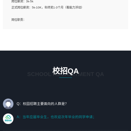
岗位薪资：3k-5k
标志及吉祥物设计，效果图后期处理等。
正式岗位薪资：5k-10K，年终奖1-3个月（看能力浮动）
岗位要求：
岗位职责：
1、艺术设计类相关专业；（其中需求分析顾问不限专业）
1、完成主要工作：项目解决方案策划与编写，项目投标方案编写、项目申报方案编
2、热爱展览展示设计工作，熟悉行业动向，设计专业知识和产品专业知识；
写；
3、具有良好的人际沟通、准确判断客户需求并执行的能力、较强的团队合作能力和
2、人才队伍建设：完善SPL人才沉淀，积聚力量，为公司各省项目打单提供全面支
服务意识。
撑。
任职要求：
1. 熟悉 Javascript, CSS, HTML, Vue, Git;
校招QA
2. 熟悉 前端常用框架, 能独立完成设计给予的 UI 效果;
SCHOOL RECRUITMENT QA
3. 有良好的代码习惯, 低级错误出现频率低;
4. 具备优秀的沟通和协调能力，能承受比较大的工作压力;
5. 自我驱动力强, 能自主学习新知识新技术, 并具有较强的自学能力;
6. 了解前端设计及后端开发, 可快速和同事对接工作;
7. 了解或熟悉 WebGL 及相关框架优先。
Q：校园招聘主要面向的人群是？
（岗位人员专职于行业应用解决方案、项目申报方案、投标方案的策划编写）
A：当年应届毕业生，也欢迎次年毕业的同学申请；