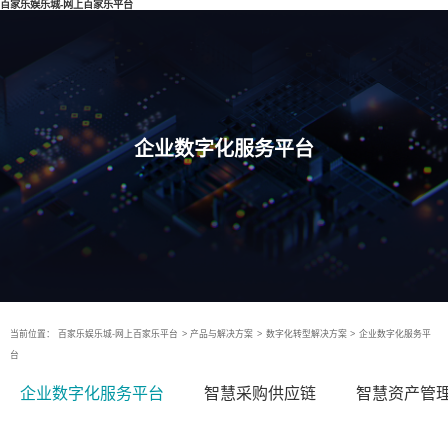
百家乐娱乐城-网上百家乐平台
企业数字化服务平台
当前位置：
百家乐娱乐城-网上百家乐平台
>
产品与解决方案
>
数字化转型解决方案
>
企业数字化服务平
台
企业数字化服务平台
智慧采购供应链
智慧资产管