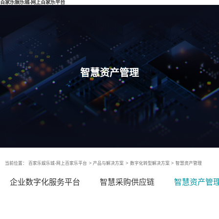
百家乐娱乐城-网上百家乐平台
智慧资产管理
当前位置：
百家乐娱乐城-网上百家乐平台
>
产品与解决方案
>
数字化转型解决方案
>
智慧资产管理
企业数字化服务平台
智慧采购供应链
智慧资产管