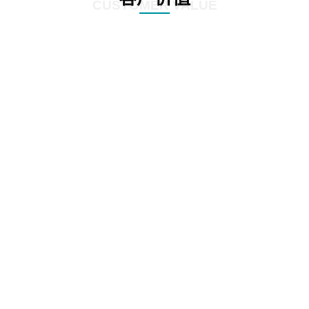
CUSTOMER VALUE
01
优化管理流程，建立规范化的流程体系，提升资产管理水平
02
提供便利的信息化支持手段，提升企业资产动态跟踪管理水平，提升资产管控
能力
03
建立资产多维度数据规范体系，多角度提供资产信息数据
04
建立资产成本与业务效益分析体系，深入开展资产分析