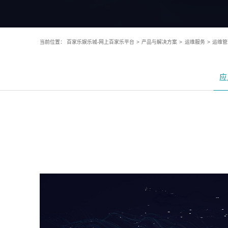
当前位置：
百家乐娱乐城-网上百家乐平台
>
产品与解决方案
>
运维服务
>
运维管
应