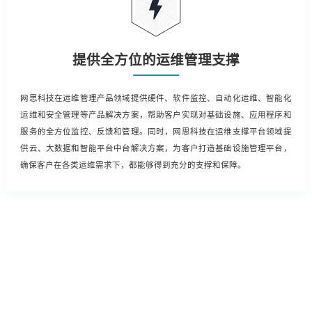
提供全方位的运维管理支撑
网思科技在运维管理产品领域提供硬件、软件监控、自动化运维、智能化
运维和安全管理等产品解决方案，帮助客户实现对基础设施、应用程序和
服务的全方位监控、反馈和管理。同时，网思科技在运维支撑平台领域提
供云、大数据和智能平台中台解决方案，为客户打造基础设施管理平台，
确保客户在各类运维需求下，都能够得到充分的支撑和保障。