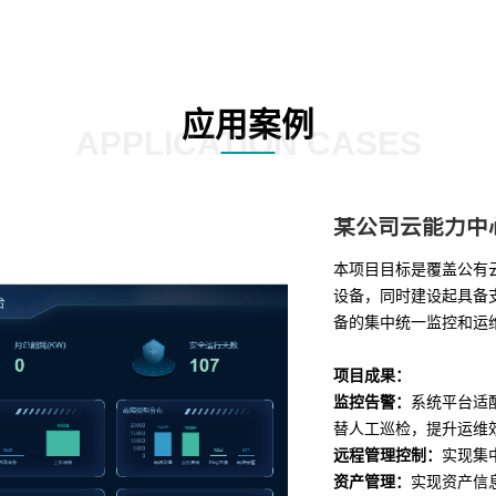
应用案例
APPLICATION CASES
某公司云能力中
本项目目标是覆盖公有
设备，同时建设起具备支
备的集中统一监控和运
项目成果：
监控告警：
系统平台适
替人工巡检，提升运维
远程管理控制：
实现集
资产管理：
实现资产信