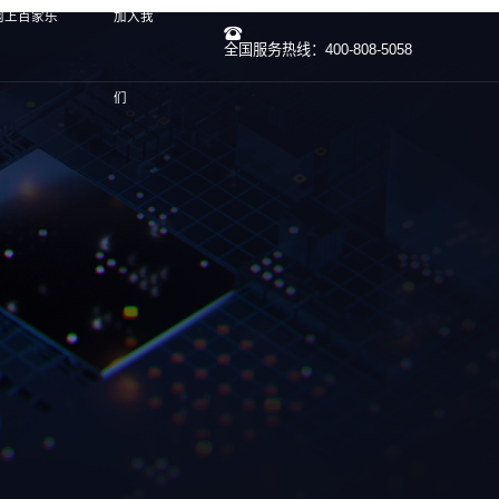
网上百家乐
加入我
全国服务热线：400-808-5058
们