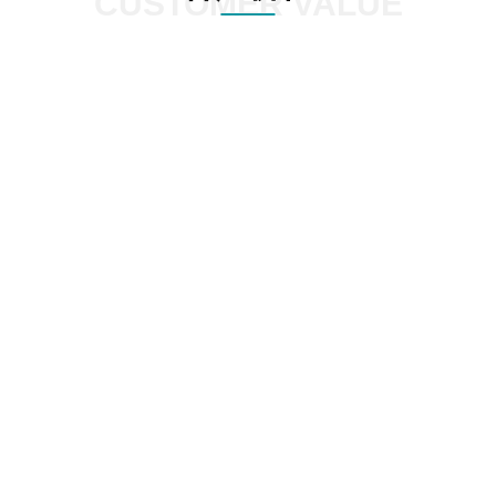
CUSTOMER VALUE
享受构建统一的强健的基础设施管理平
方案能够实现运维自动化，降低运维
台，提高业务可用性和稳定性。
效率和准确性
02
03