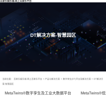
百家乐娱乐城-网上百家乐平台
DT解决方案-智慧园区
当前位置：
百家乐娱乐城-网上百家乐平台
>
产品与解决方案
>
数字孪生(DT)平台及解决方案
>
DT解决方
案-智慧园区
MetaTwins®数字孪生及工业大数据平台
MetaTwin