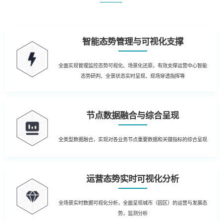
智能态势管理与可视化支撑
全面实现管理监控态势可视化、场景化还原，有效支撑运营中心智能
态势研判、全景状态实时呈现、现场穿透指挥等
节点数据融合与综合呈现
全类型数据融合，实现对各业务节点重要数据和关键指标的综合呈现
运营态势实时可视化分析
全场景实时数据可视化分析，全面呈现城市（园区）的运营与发展态
势，监测分析