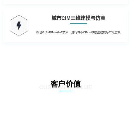
城市CIM三维建模与仿真
综合GIS+BIM+AIoT技术，进行城市CIM三维模型建模与广域仿真
客户价值
CUSTOMER VALUE
01
提升运营效率：通过引入先进的物联网技术，实现园区内设备的远程监控和自
动控制，降低人工干预成本，提高管理效率；利用大数据分析技术，对园区运
营数据进行深入挖掘，为管理层提供决策支持，优化资源配置。