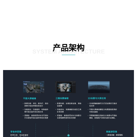
产品架构
SYSTEM ARCHITECTURE