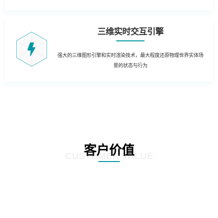
三维实时交互引擎
强大的三维图形引擎和实时渲染技术，最大程度还原物理世界实体场
景的状态与行为
客户价值
CUSTOMER VALUE
01
生产制造管理：结合实时生产数据，在3D场景中实时获知生产运营的KPI数据
和状态。同时当出现异常时，对各类报警信息进行处理和自动报警，定位到3D