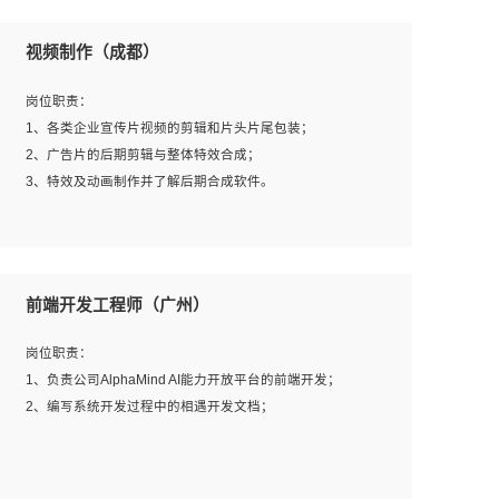
视频制作（成都）
岗位职责：
1、各类企业宣传片视频的剪辑和片头片尾包装；
2、广告片的后期剪辑与整体特效合成；
3、特效及动画制作并了解后期合成软件。
岗位要求：
1、热爱影视，责任心强，有强烈的兴趣和后期制作的主观
前端开发工程师（广州）
能动性；
2、熟练使用After Effect、Photo Shop、熟练掌握视频剪辑
岗位职责：
和特效包装软件；
1、负责公司AlphaMind AI能力开放平台的前端开发；
3、能对影片后期进行整体调色控制，具备一定审美感；
2、编写系统开发过程中的相遇开发文档；
4、在剪辑上会思考，有一定编导思维；
5、踏实， 勤奋，愿意在工作中不断学习，提高自我；
6、能与同事友好相处。
岗位要求：