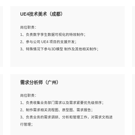
UE4技术美术（成都）
岗位职责：
1、负责数字孪生数据可视化的特效制作；
2、参与公司 UE4 项目的支援开发；
3、特殊情况下参与3D模型 制作及其他相关制作；
岗位要求：
1、全日制本科以上学历，美术、动画相关专业毕业，具有
需求分析师（广州）
相关效果制作经验2年以上；
2、熟练掌握 Particle 或 Niagara 制作特效模块；
岗位职责：
3、想象力丰富, 有一定的艺术审美深度；
1、负责收集业务部门需求以及需求紧要优先级排序；
4、有良好的场景特效搭建功底；
2、制作需求相关流程图、原型图、需求报告；
5、熟悉 3Ds Max 或者 Maya；
3、负责业务的需求调研、分析和管理工作，对需求文档进
6、有良好的沟通能力和团队合作意识；
行管理；
7、参与过建筑结构表现相关项目者优先
4、发现业务操作流程中的痛点，并提出对应的解决方案；