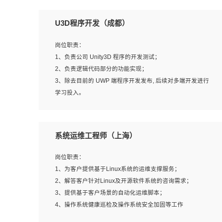
U3D程序开发（成都）
岗位职责：
1、负责公司 Unity3D 程序的开发测试；
2、负责逻辑代码部分的功能实现；
3、除去目前的 UWP 端程序开发发布, 后续对多端开发进行
学习投入。
岗位要求：
系统运维工程师（上海）
1、全日制本科相关专业，具有相关开发经验?年以上；
2、熟练掌握 Unity3D 程序开发，精通 C# 语言开发；
岗位职责：
3、具有大量插件的使用调试经历，开发测试过 UWP 端程
1、为客户提供基于Linux系统的运维支撑服务；
序者优先；
2、解答客户针对Linux及开源软件系统的咨询需求；
4、有良好的沟通能力和团队合作意识；
3、提供基于客户场景的自动化运维脚本；
5、开发过 HoloLens 程序者优先。
4、操作系统健康巡检及操作系统安全加固等工作