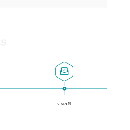
1、计算机相关专业，大专以上学历，2年以上开发运维工作
5、熟悉Spring、Mybatis等开源框架和常用apache组件,熟
3、深入理解公司各项AI产品和技术信息；具有较强的文档
经验；
悉Web服务端开发的各种常用框架和技术Springboot、
编写能力，能独立撰写PPT、方案建议书等，面试时需携带
2、必须具备的能力：有丰富的运维开发和K8S运维经验；
Shiro、springcloud等；熟悉Linux常用命令和了解常用脚
个人制作的专业PPT文件进行展示。
熟悉K8S、Git、docker等相关工具使用；熟练掌握Linux环
本语言，较丰富的线上系统运维经验，复杂问题排查思路清
境下的Shell语言 ；工作责任感强、具有良好的沟通能力、
晰。
服务意识；
SS
3、掌握Linux环境下的Python编程语言；
4、掌握DevOps思想、方法和流程。Jenkins工具使用；
5、掌握常见中间件配置与优化，如mysql、nginx等；
6、掌握服务器的维护，熟悉linux系统的常用操作；
7、掌握和第三方系统API接口的维护操作，和安全漏洞扫描
的修复工作。
offer发放