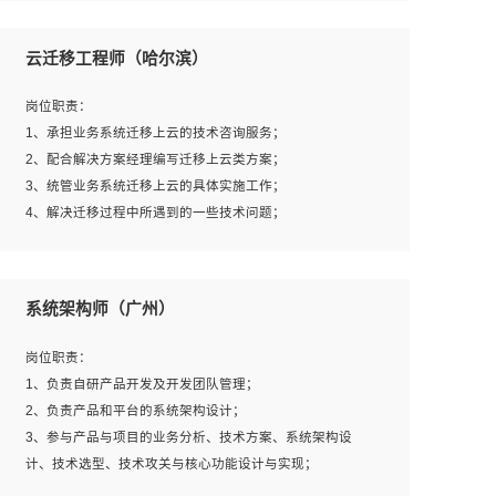
1、全日制本科及以上学历，计算机相关专业毕业，一年以
上前端开发工作经验；
云迁移工程师（哈尔滨）
2、熟练掌握HTML、CSS、JavaScript等web相关技术；
3、熟悉react/vue/angular任何一种前端框架，熟悉react优
岗位职责：
先；
1、承担业务系统迁移上云的技术咨询服务；
4、熟悉webpack配置和git操作；
2、配合解决方案经理编写迁移上云类方案；
5、善于沟通，具有团队意识；
3、统管业务系统迁移上云的具体实施工作；
4、解决迁移过程中所遇到的一些技术问题；
岗位要求：
系统架构师（广州）
1、专科及以上学历，三年以上工作经验，计算机等相关专
业；
岗位职责：
2、具备常见业务系统资源评估、部署优化和故障排查的能
1、负责自研产品开发及开发团队管理；
力；
2、负责产品和平台的系统架构设计；
3、熟悉常见操作系统、存储、网络、 IO 等相关原理；
3、参与产品与项目的业务分析、技术方案、系统架构设
4、具有迁移工具实操经验，具备P2V、V2V迁移能力；
计、技术选型、技术攻关与核心功能设计与实现；
5、熟练华为、VMware虚拟化、云计算及云存储技术；
4、根据业务及技术发展，做前瞻性的技术分析、研究及应