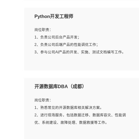
岗位要求：
Python开发工程师
1、全日制本科计算机相关专业毕业，3年以上相关工作经
验；
岗位职责：
2、精通linux操作系统的运行维护，具有故障处理的能力
1、负责公司后台产品开发；
3、熟练使用脚本语言，shell/python任一种，熟练使用
2、负责公司后端产品的性能调优工作；
Ansible
3、参与公司AI产品的开发、实施、测试文档编写工作。
4、熟悉linux常见服务、中间件的基本原理、部署以及故障
处理，如：Mysql、Apache、Nginx、Zabbix、Kafka等
5、熟悉主流虚拟化技术，如：VMware、KVM
岗位要求:
6、具备网络方面的基础知识，熟悉常见的网络协议，如
1、计算机相关专业，本科及以上学历，2年以上后端开发经
开源数据库DBA（成都）
TCP/IP，转发原理，路由优先级等
验，有过运营商项目经验的更佳；
7、了解容器技术，熟悉docker或podman
2、熟练python编程语言，熟悉服务端开发流程，熟悉常见
岗位职责：
8、有良好的文档编写能力和沟通能力，有RHCE证书优先
的算法和数据结构；
1、熟悉常见的开源数据库相关解决方案。
3、熟悉数据库开发，熟悉Mysql、Oracle、MongoDb数据
2、进行现场服务，包括数据迁移、数据库容灾、性能调
库应用开发其中一种；
优、系统建设、故障处理、数据救援等工作。
4、熟悉Python Wed框架（Django/Flask...）代码能力优
秀，熟悉编码规范和具备良好的文档编写能力）；