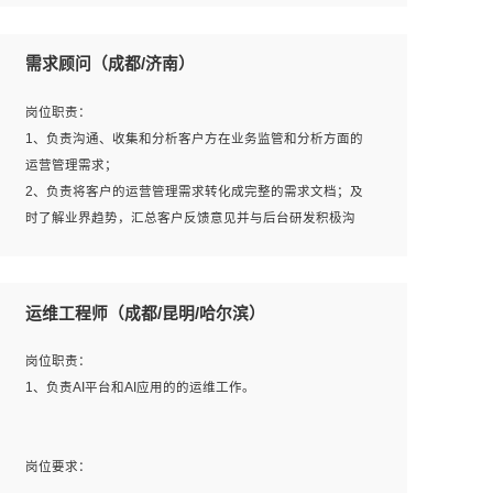
6、熟悉主流数据库、应用服务器、中间件部署架构和运维
用；
方法；
5、根据业务架构设计与业务需求，上接业务设计下接系统
需求顾问（成都/济南）
7、具备资源池迁移、应用及数据迁移、异构数据迁移相关
设计，编写系统概要设计，指导技术骨干进行系统详细设
经验；
计。
岗位职责：
8、具有HCIE/H3CIE/VMware/阿里云等云计算方向认证者
1、负责沟通、收集和分析客户方在业务监管和分析方面的
优先；
运营管理需求；
岗位要求：
2、负责将客户的运营管理需求转化成完整的需求文档；及
1、全日制统招本科及以上学历，计算机相关专业毕业，5年
时了解业界趋势，汇总客户反馈意见并与后台研发积极沟
以上开发工作经验；
通，从而提升产品在市场中的竞争力；
2、具有扎实的java编程功底和良好的编码习惯，有分布
3、配合客户整理项目汇报材料。
式、多线程及高并发系统开发经验和性能调优经验尤佳；熟
运维工程师（成都/昆明/哈尔滨）
悉JVM调优；掌握基础中间件、基础架构方案和云平台、云
产品功能特性，熟练使用相关平台的功能和了解其背后实现
岗位要求：
岗位职责：
机制；
1、3年以上运营或解决方案的工作经验。
1、负责AI平台和AI应用的的运维工作。
3、精通主流开发框架经验，精通一门主流开发语言；熟悉
2、具备良好的逻辑能力、沟通能力和文字处理能力，能够
主流开源框架源码；
从海量数据中发现关键特征，可独立提出完整的优化方案,
4、具有一定的大中型项目参与经验，有中间件、基础组件
并推动方案执行达成结果；熟练使用PPT、WORD、
岗位要求：
和框架的研发经验，具备研发管理流程建设经验；
EXCEL等办公软件；