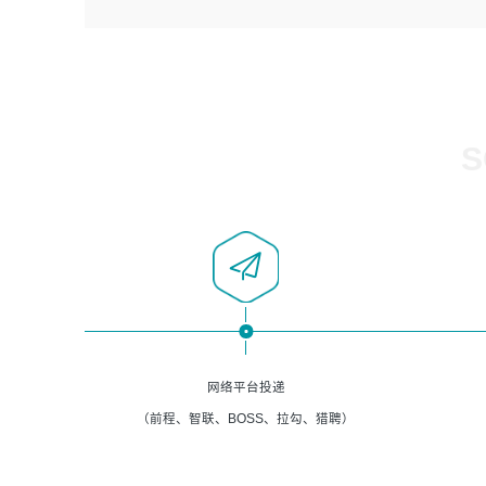
4、负责系统运维相关文档编写。
者优先；
5、负责现场对接客户，沟通事项。
6、具备良好的客户意识与沟通能力，善于学习思考、创新
与团队协作，认真负责、执行力与抗压力强。
岗位要求：
1、计算机相关专业本科以上学历，1年以上软件系统运维经
S
验。
2、精通linux命令。
3、熟悉oracle、mysql 数据库。
4、善于沟通，具有良好的团队合作精神和协作能力。
5、必须有实际的生产环境系统维护经验。
6、有中国移动安全态势系统相关项目经验优先考虑。
网络平台投递
（前程、智联、BOSS、拉勾、猎聘）