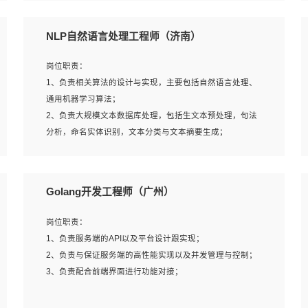
5、完成其他上级领导交予的任务和工作。
NLP自然语言处理工程师（济南）
岗位要求：
岗位职责：
1、本科以上学历，一年以上需求分析相关经验者优先；
1、负责相关算法的设计与实现，主要包括自然语言处理、
2、熟悉产品及需求规划工具，如:Axure、Xmind、MS
通用机器学习算法；
Project等；
2、负责大规模文本数据库处理，包括生文本预处理，句法
3、具备良好的交流协调能力，有较强的责任感、工作积极
分析，命名实体识别，文本分类与文本摘要生成；
主动；
3、跟踪自然语言处理的前沿技术和业界先进的模型应用；
4、有较强的系统需求分析、文档编写能力、沟通能力；
4、负责问答系统的搭建和知识图谱的建立；
5、具备与多团队合作的经验，良好团队协作精神；
Golang开发工程师（广州）
岗位要求：
岗位职责：
1、1年及以上自然语言处理方向研究或工作经验，统招本科
1、负责服务端的API以及平台设计跟实现；
及以上学历；
2、负责与保证服务端的高性能实现以及并发管理与控制；
2、熟悉tensorflow，keras，pytorch等常规深度学习框架，
3、负责配合前端界面进行功能对接；
快速根据客户需求实现有效的模型；
3、熟悉掌握至少一种编程语言，如：Python，Java；