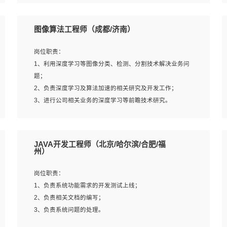
4、 熟悉NLP相关算法与实现；
岗位要求：
5、至少有一次及以上问答系统的项目实践，熟悉问答系统
1、本科及以上学历，计算机相关专业；
图像算法工程师（成都/济南）
全流程开发者优先；
2、1年以上Golang开发工作经验，能独立完成相应项目开
6、有较强的问题分析和处理能力，良好的团队合作意识；
发；
岗位职责：
7、 参与过相关竞赛或科研项目者优先。
3、基础扎实、熟悉数据结构与算法，熟悉多线程、多进
1、利用深度学习等图像分类、检测、分割技术解决业务问
程、IO复用等并发编程思维与实现，熟悉常用开源框架及设
题；
计模式；
2、负责深度学习及算法加速的相关研究及开发工作；
4、熟悉Golang、连接池、消息队列等组件使用、熟悉后端
3、进行公司相关业务的深度学习等前瞻技术研究。
开发、测试、调试流程跟工具使用；
5、对技术有激情，喜欢钻研，能快速接受和掌握新技术，
学习能力和工作责任心强，良好的沟通表达能力和团队协作
岗位要求：
JAVA开发工程师（北京/哈尔滨/合肥/福
能力。
1、统招本科以上学历，图形图像、计算机或数学相关专
州）
业；
2、2年以上图像处理开发经验，熟悉python和spark开发；
岗位职责：
3、熟练使用TensorFlow、Theano、Keras 及 Caffe 任意一
1、负责系统功能需求的开发测试上线；
种主流深度学习框架搭建深度学习系统环境；
2、负责相关文档的编写；
4、熟悉OPENCV、HALCON等常用图像处理软件，熟练进
3、负责系统问题的处理。
行图像处理；