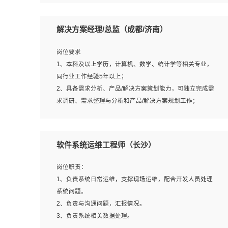
5、沟通表达能力强，具备团队协作能力。
岗位要求：
1、本科以上相关专业毕业，拥有三年以上相关数据工作经
解决方案经理/总监（成都/济南）
验经验。
2、熟悉PostgreSQL、redis、MongoDB、ElasticSearch等
岗位要求
开源数据库运维管理，拥有开发经验优先。
1、本科及以上学历，计算机、数学、统计学等相关专业，
3、熟悉Oracle、MySQL、SQLServer中一种或多种优先。
同行业工作经验5年以上；
4、熟悉Hadoop、HBASE、Spark等大数据平台优先。
2、具备需求分析、产品/解决方案策划能力，可独立完成需
5、熟悉linux或任意一种unix操作系统，如有较强操作系统
求调研、需求整理与分析和产品/解决方案规划工作；
侧工作经验者优先。
3、逻辑缜密，对用户产品/解决方案体验敏感，对数据敏
6、具备丰富的项目实施经验，较强的自我学习能力。
感，有产品/解决方案意识，有主见，以数据为驱动，以结
7、责任心强，为人友好，沟通能力强，具有良好的团队意
果为导向；
软件系统运维工程师（长沙）
识。
4、具有丰富的AI产品/解决方案解决方案经验，能够针对客
户的需求，快速响应输出相关的解决方案，包括视频分析、
岗位职责：
图像识别、NLP、OCR、机器学习等；
1、负责系统日常运维，支撑现场运维，配合开发人员处理
5、具备AI技术背景，掌握TensorFlow、PyTorch、Spark
系统问题。
MLlib、SK-Learn等常见AI算法框架，对人脸识别、目标检
2、负责与沟通问题，汇报情况。
测、图像识别、OCR、NLP等AI算法有深刻理解。具有AI平
3、负责系统相关数据处理。
台级产品/解决方案从业经验者优先。具有大数据技术背景