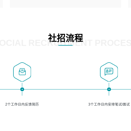
5、熟悉主流的分类算法、聚类算法和关联分析算法原理，
能熟练使用神经网络算法的进行业务建模；
岗位要求：
6、对OCR领域有深入的研究，熟悉模型调参，压缩和整型
1、精通java编程，熟悉vue和jsp编程；
化方法；
2、熟悉linux命令；
7、熟悉mysql、oracle、MongoDB、redis等其中一种数据
3、熟练使用springmvc、springcloud、webservice等框架
社招流程
库使用。
进行开发；
OCIAL RECRUITMENT PROCE
4、熟练使用oracle、mysql进行开发；
5、熟悉流程开发如使用activiti；
6、计算机相关专业本科以上学历，3年以上开发工作经验。
2个工作日内反馈简历
3个工作日内安排笔试/面试